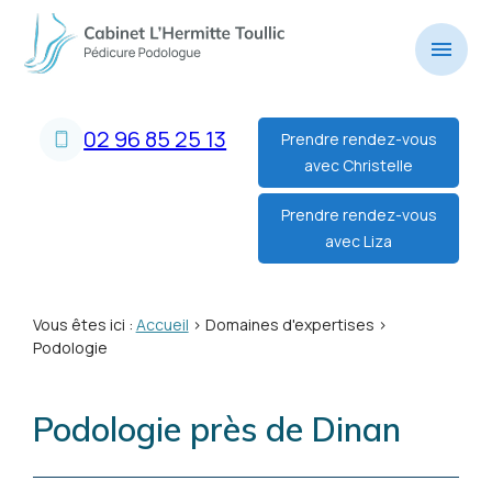
Panneau de gestion des cookies
menu
02 96 85 25 13
Prendre rendez-vous
avec Christelle
Prendre rendez-vous
avec Liza
Vous êtes ici :
Accueil
>
Domaines d'expertises
>
Podologie
Podologie près de Dinan